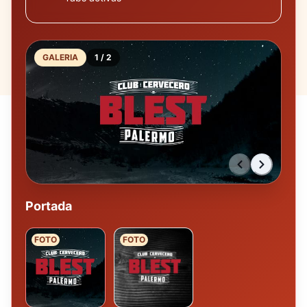
GALERIA
1
/
2
Portada
FOTO
FOTO