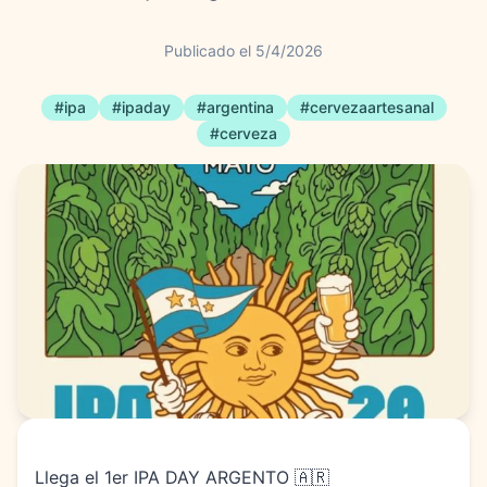
Publicado el
5/4/2026
#
ipa
#
ipaday
#
argentina
#
cervezaartesanal
#
cerveza
Llega el 1er IPA DAY ARGENTO 🇦🇷