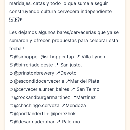
maridajes, catas y todo lo que sume a seguir
construyendo cultura cervecera independiente
🇦🇷🍻
Les dejamos algunos bares/cervecerías que ya se
sumaron y ofrecen propuestas para celebrar esta
fecha!!
🍺@sirhopper @sirhopper.tap 📍 Villa Lynch
🍺@birreriadeloeste 📍 San justo.
🍺@prinstonbrewery 📍Devoto
🍺@escondidocerveceria 📍Mar del Plata
🍺@cerveceria.unter_baires 📍 San Telmo
🍺@rockandburgermartinez 📍Martinez
🍺@chachingo.cerveza 📍Mendoza
🍺@portlanderfl + @perezhok
🍺@desarmaderobar 📍 Palermo