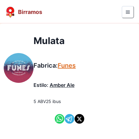
Birramos
Mulata
Fabrica:
Funes
Estilo:
Amber Ale
5
ABV
25
ibus