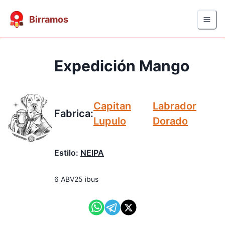
Birramos
Expedición Mango
Capitan
Labrador
Fabrica:
Lupulo
Dorado
Estilo:
NEIPA
6
ABV
25
ibus