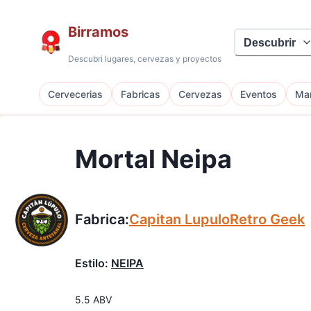
Birramos
Descubrir
Descubri lugares, cervezas y proyectos
Cervecerias
Fabricas
Cervezas
Eventos
Mar
Mortal Neipa
Fabrica:
Capitan Lupulo
Retro Geek
Estilo:
NEIPA
5.5
ABV