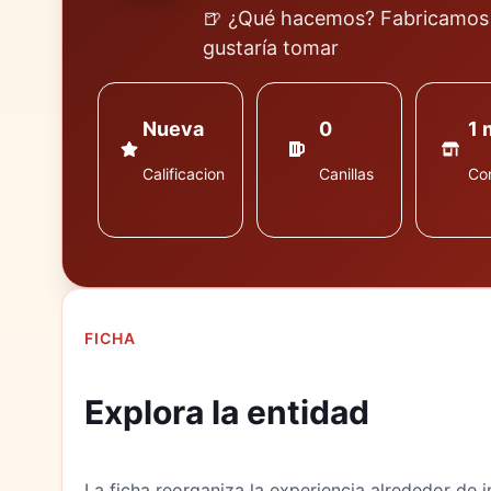
🍺 ¿Qué hacemos? Fabricamos 
gustaría tomar
Nueva
0
1 
Calificacion
Canillas
Co
FICHA
Explora la entidad
La ficha reorganiza la experiencia alrededor de i