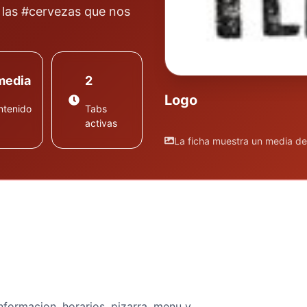
las #cervezas que nos
media
2
Logo
ntenido
Tabs
activas
La ficha muestra un media d
nformacion, horarios, pizarra, menu y