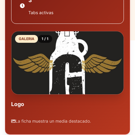
3
Tabs activas
GALERIA
1
/
1
Logo
La ficha muestra un media destacado.