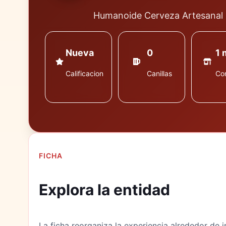
Humanoide Cerveza Artesanal
Nueva
0
1 
Calificacion
Canillas
Co
FICHA
Explora la entidad
La ficha reorganiza la experiencia alrededor de i