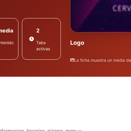
media
2
Logo
ntenido
Tabs
activas
La ficha muestra un media d
nformacion, horarios, pizarra, menu y