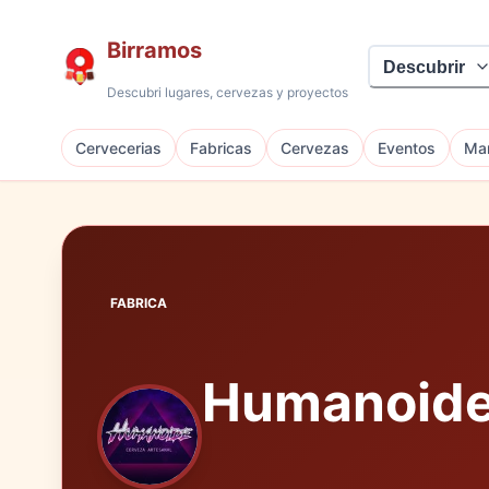
Birramos
Descubrir
Descubri lugares, cervezas y proyectos
Cervecerias
Fabricas
Cervezas
Eventos
Mar
FABRICA
Humanoid