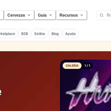
Cervezas
Guia
Recursos
ketplace
B2B
Estilos
Blog
Ayuda
GALERIA
1
/
1
e