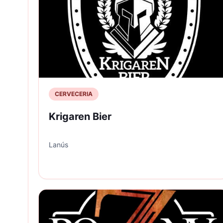
CERVECERIA
Krigaren Bier
Lanús