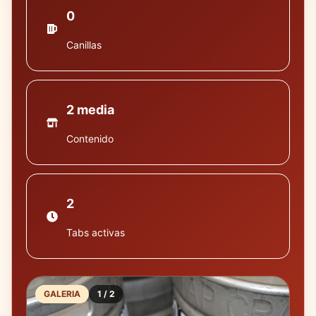
0
Canillas
2 media
Contenido
2
Tabs activas
GALERIA
1
/
2