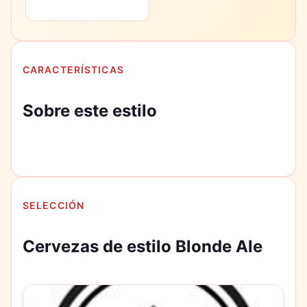
CARACTERÍSTICAS
Sobre este estilo
SELECCIÓN
Cervezas de estilo Blonde Ale