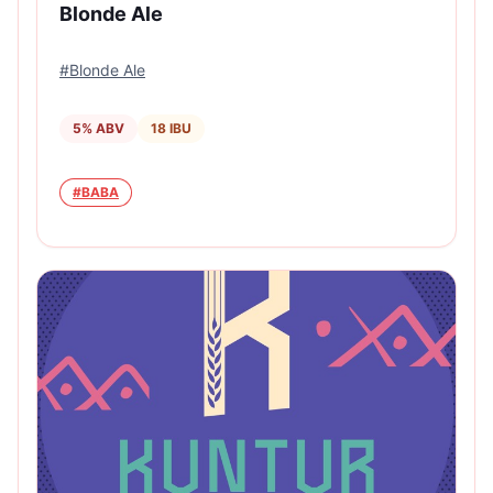
Blonde Ale
#
Blonde Ale
5
% ABV
18
IBU
#
BABA