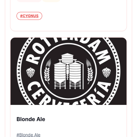
#
CYGNUS
Blonde Ale
#
Blonde Ale