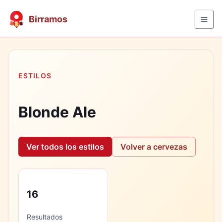
Birramos
ESTILOS
Blonde Ale
Ver todos los estilos
Volver a cervezas
16
Resultados