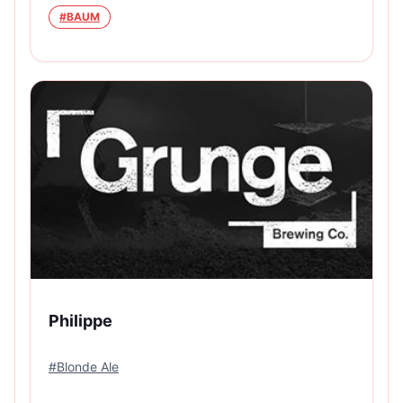
#
BAUM
Philippe
#
Blonde Ale