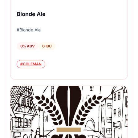
Blonde Ale
#
Blonde Ale
0
% ABV
0
IBU
#
COLEMAN