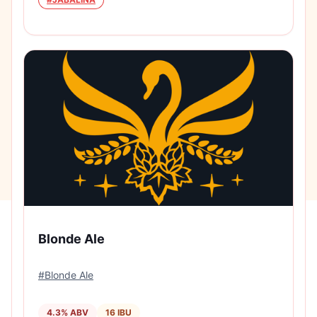
Blonde Ale
#
Blonde Ale
4.3
% ABV
16
IBU