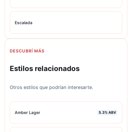
Escalada
DESCUBRÍ MÁS
Estilos relacionados
Otros estilos que podrían interesarte.
Amber Lager
5.3
% ABV