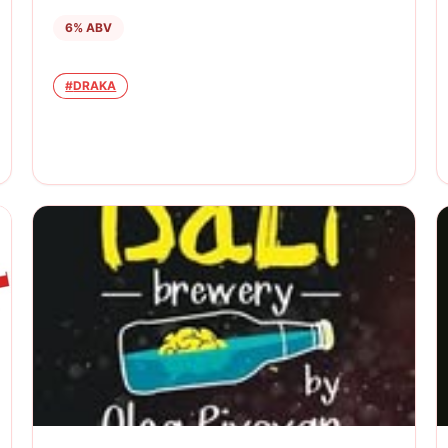
6
% ABV
#
DRAKA