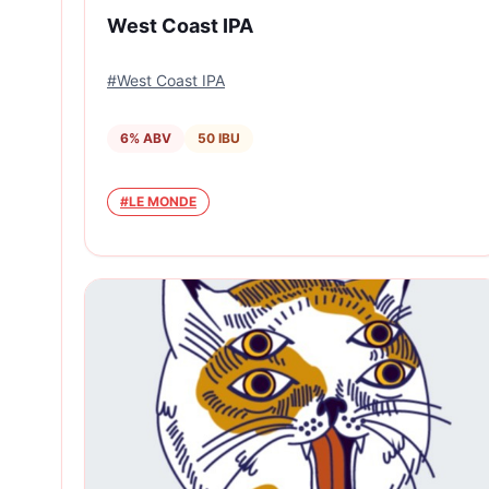
West Coast IPA
#
West Coast IPA
6
% ABV
50
IBU
#
LE MONDE