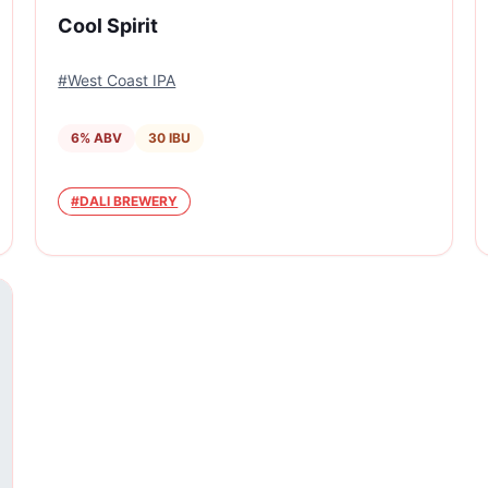
Cool Spirit
#
West Coast IPA
6
% ABV
30
IBU
#
DALI BREWERY