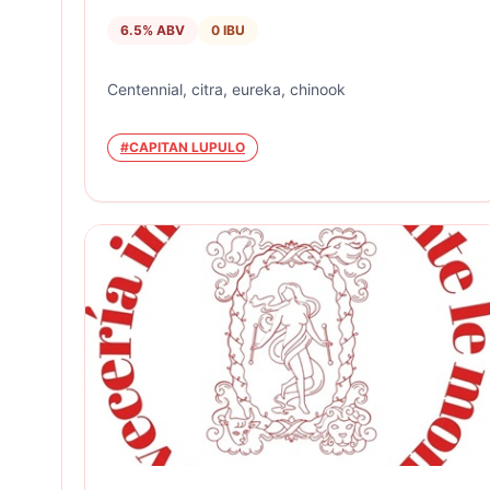
6.5
% ABV
0
IBU
Centennial, citra, eureka, chinook
#
CAPITAN LUPULO