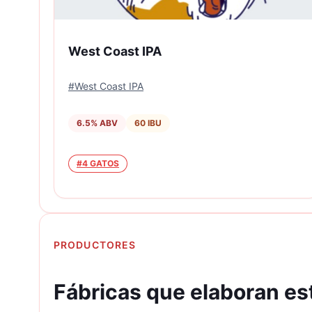
West Coast IPA
#
West Coast IPA
6.5
% ABV
60
IBU
#
4 GATOS
PRODUCTORES
Fábricas que elaboran est