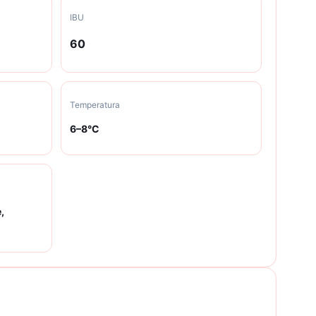
IBU
60
Temperatura
6
–
8
°C
,