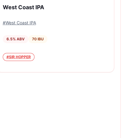
West Coast IPA
#
West Coast IPA
6.5
% ABV
70
IBU
#
SIR HOPPER