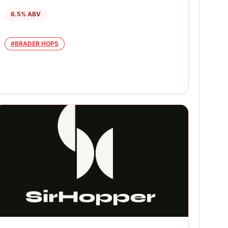
6.5
% ABV
#
BRADER HOPS