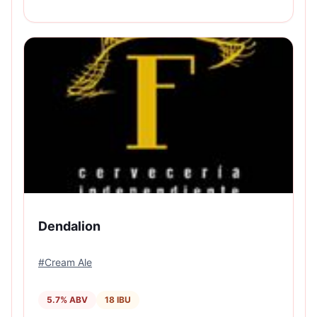
Dendalion
#
Cream Ale
5.7
% ABV
18
IBU