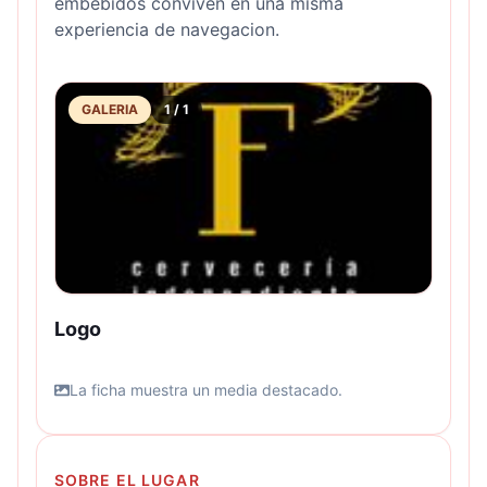
embebidos conviven en una misma
experiencia de navegacion.
GALERIA
1
/
1
Logo
La ficha muestra un media destacado.
SOBRE EL LUGAR