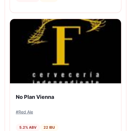
No Plan Vienna
#
Red Ale
5.2
% ABV
22
IBU