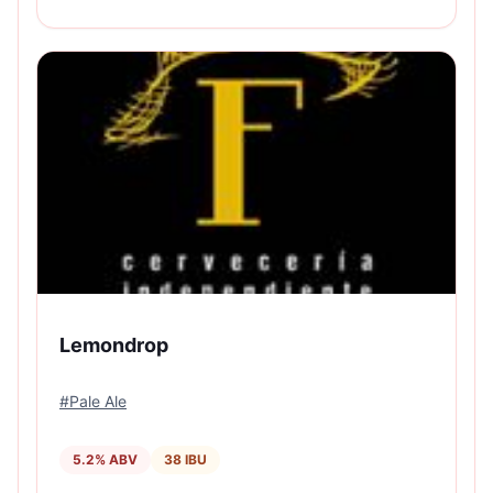
Lemondrop
#
Pale Ale
5.2
% ABV
38
IBU