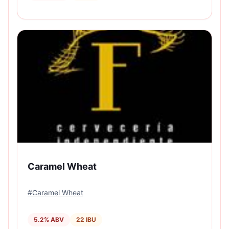
Caramel Wheat
#
Caramel Wheat
5.2
% ABV
22
IBU