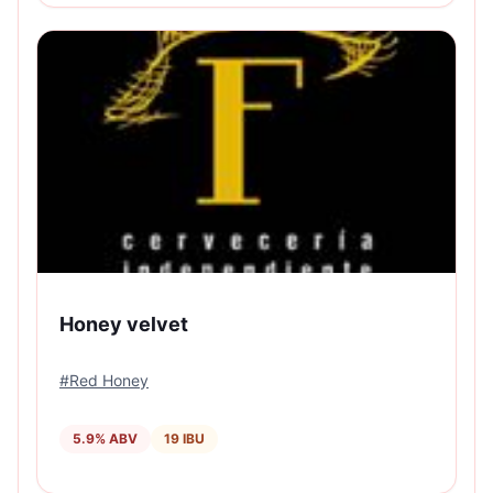
Honey velvet
#
Red Honey
5.9
% ABV
19
IBU