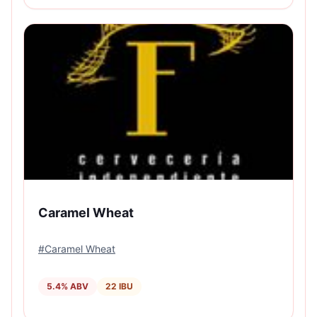
Caramel Wheat
#
Caramel Wheat
5.4
% ABV
22
IBU