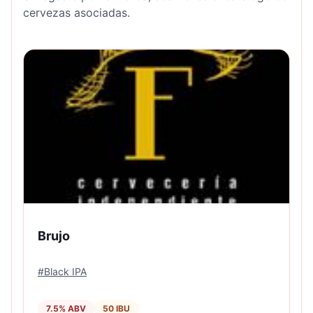
cervezas asociadas.
Brujo
#
Black IPA
7.5
% ABV
50
IBU